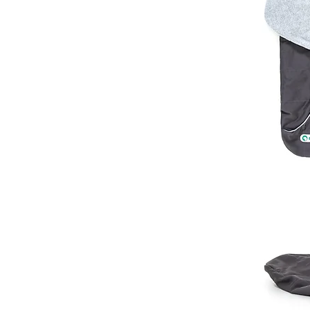
Es könnte also sein, dass du für diese zwei unte
Viel Erfolg beim Messen und Auswählen! 🐾