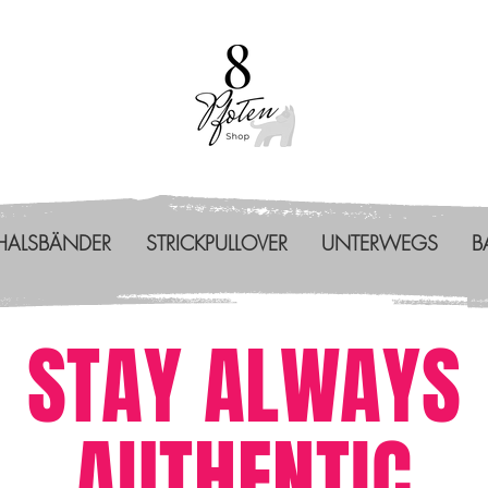
HALSBÄNDER
STRICKPULLOVER
UNTERWEGS
B
STAY ALWAYS
AUTHENTIC