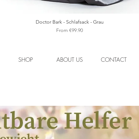
Quick View
Doctor Bark - Schlafsack - Grau
Sale Price
From
€99.90
SHOP
ABOUT US
CONTACT