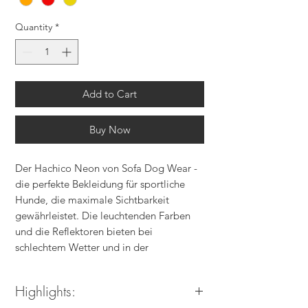
Quantity
*
Add to Cart
Buy Now
Der Hachico Neon von Sofa Dog Wear -
die perfekte Bekleidung für sportliche
Hunde, die maximale Sichtbarkeit
gewährleistet. Die leuchtenden Farben
und die Reflektoren bieten bei
schlechtem Wetter und in der
Dämmerung oder Dunkelheit die größte
Sicherheit mit
Highlights:
kompletter Bewegungsfreiheit. Der