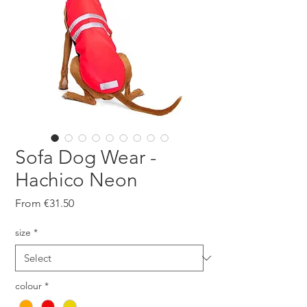
Sofa Dog Wear -
Hachico Neon
Sale
From
€31.50
Price
size
*
colour
*