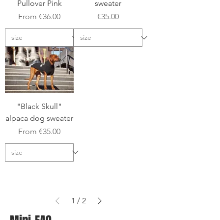
Pullover Pink
sweater
Sale Price
Price
From
€36.00
€35.00
"Black Skull"
alpaca dog sweater
Sale Price
From
€35.00
1
/
2