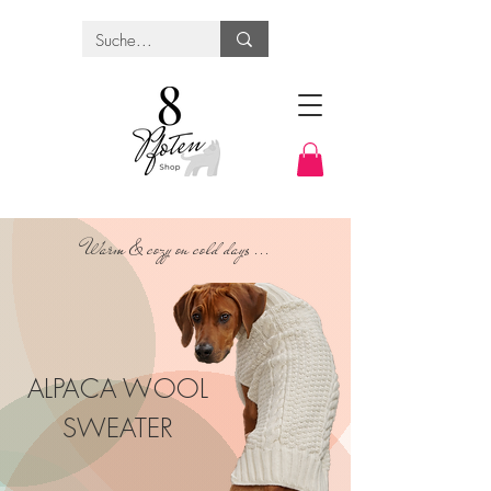
Warm & cozy on cold days ...
ALPACA WOOL
SWEATER