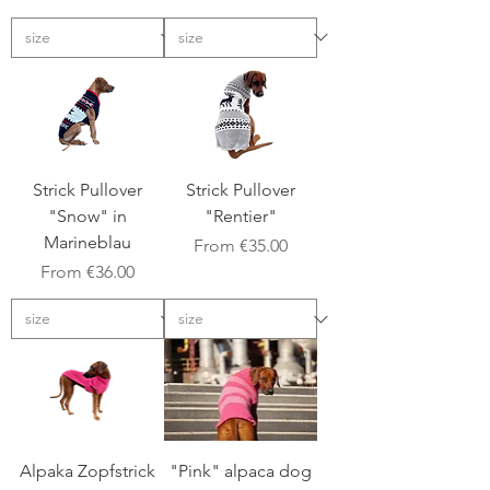
Strick Pullover
Strick Pullover
"Snow" in
"Rentier"
Marineblau
Sale Price
From
€35.00
Sale Price
From
€36.00
Alpaka Zopfstrick
"Pink" alpaca dog