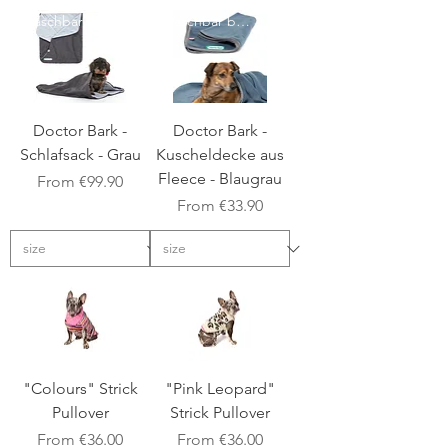
Waschbar bei 95°C
Waschbar bei 95°C
Doctor Bark -
Doctor Bark -
Schlafsack - Grau
Kuscheldecke aus
Fleece - Blaugrau
Sale Price
From
€99.90
Sale Price
From
€33.90
Neu
"Colours" Strick
"Pink Leopard"
Pullover
Strick Pullover
Sale Price
Sale Price
From
€36.00
From
€36.00