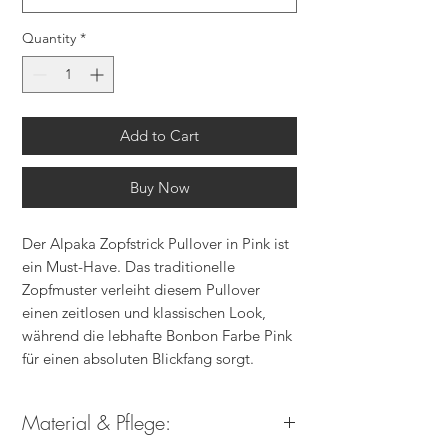
Quantity
*
Add to Cart
Buy Now
Der Alpaka Zopfstrick Pullover in Pink ist
ein Must-Have. Das traditionelle
Zopfmuster verleiht diesem Pullover
einen zeitlosen und klassischen Look,
während die lebhafte Bonbon Farbe Pink
für einen absoluten Blickfang sorgt.
Hergestellt aus hochwertigem
Alpakawolle-Strick ist dieser Pullover
Material & Pflege:
nicht nur warm und gemütlich, sondern