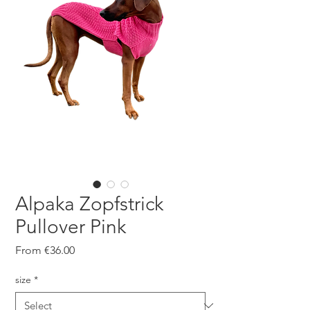
Alpaka Zopfstrick
Pullover Pink
Sale
From
€36.00
Price
size
*