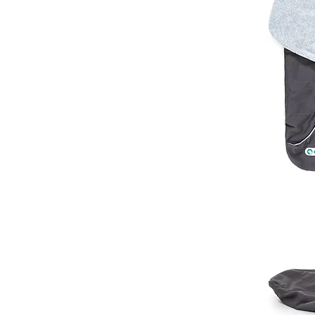
Malte
S
Shih 
M
West 
Mops
L
Whipp
Frenc
XL
Vizsl
Retri
XXL
Rhod
Weim
Dalma
Gold
XXXL
Rottw
Dobe