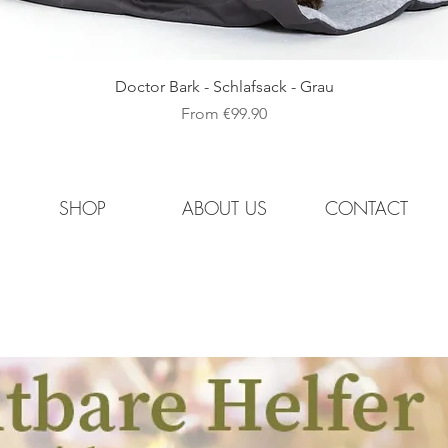
Quick View
Doctor Bark - Schlafsack - Grau
Sale Price
From
€99.90
SHOP
ABOUT US
CONTACT