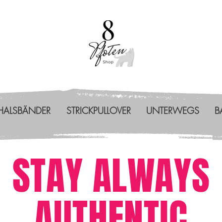
HALSBÄNDER
STRICKPULLOVER
UNTERWEGS
B
STAY ALWAYS
AUTHENTIC