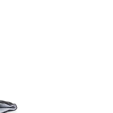
38-43
46-53
53-61
66-74
74-81
86-96,5