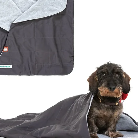
ser
Tzu, Zwergpudel
4,5 - 8
Highland Terrier,
8-12
, Frenchie
et, Beagle,
12-18
hie
a, Flat Coated
18 - 27
ever
27 - 36
esian Ridgeback,
eraner,
tiner,
en Retriever, Boxer
eiler, Ridgeback,
36 - 54
rman