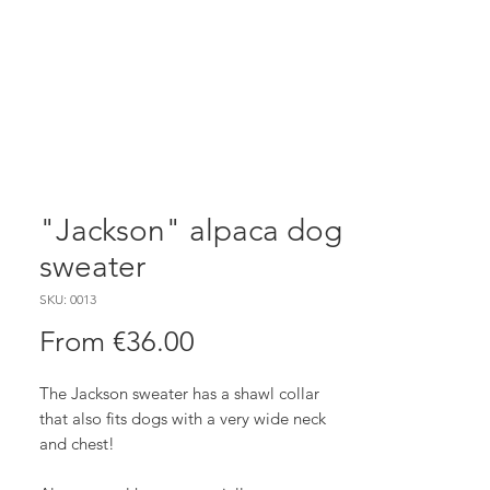
"Jackson" alpaca dog
sweater
SKU: 0013
Sale
From
€36.00
Price
The Jackson sweater has a shawl collar
that also fits dogs with a very wide neck
and chest!