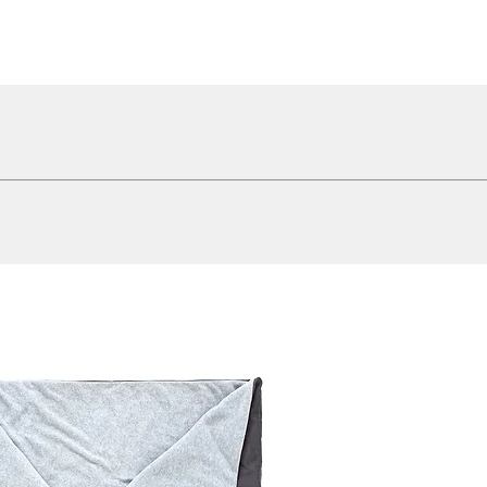
/m2/24hod) 308g/m2 + Futter 100 % PES + Wattierung 100 % PES
 sie ist dein bester Helfer bei der Größenwahl!
 an. Diese misst du ganz einfach von den Schultern bis zum Rutenans
n
hlichen Maße des Artikels – das sind nicht die Maße deines Hundes! Fü
le entscheidend.