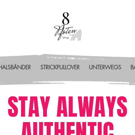
HALSBÄNDER
STRICKPULLOVER
UNTERWEGS
B
STAY ALWAYS
AUTHENTIC