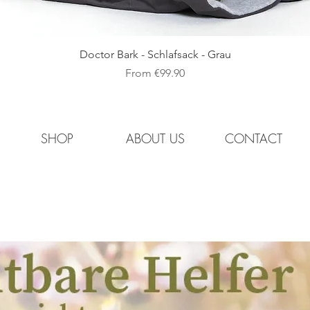
Quick View
Doctor Bark - Schlafsack - Grau
Sale Price
From
€99.90
SHOP
ABOUT US
CONTACT