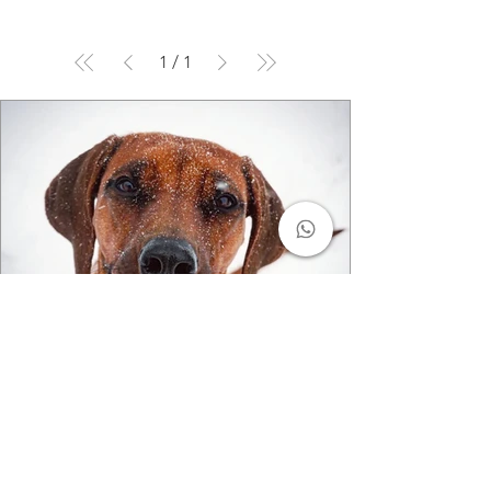
1
/
1
2 Min. Lesezeit
Hundemantel für den Winter: Der