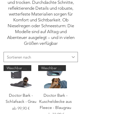
und trocken. Durchdachte Schnitte,
reflektierende Details und robuste,
wetterfeste Materialien sorgen für
Komfort und Sichtbarkeit. Ob
Nieselregen oder Schneesturm: Die
Modelle sind auf Alltag und
Abenteuer ausgelegt – und in vielen
Größen verfügbar
Waschbar bei 95°C
Waschbar bei 95°C
Doctor Bark -
Doctor Bark -
Schlafsack - Grau
Kuscheldecke aus
Fleece - Blaugrau
Sale-Preis
ab
99,90 €