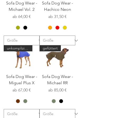
Sofa Dog Wear -
Sofa Dog Wear -
Michael Vol. 2
Hachico Neon
Sale-Preis
Sale-Preis
ab
64,00 €
ab
31,50 €
unkomplizierter Wärmespeicher
gefüttert
Sofa Dog Wear -
Sofa Dog Wear -
Miguel Plus X
Michael RR
Sale-Preis
Sale-Preis
ab
67,00 €
ab
85,00 €