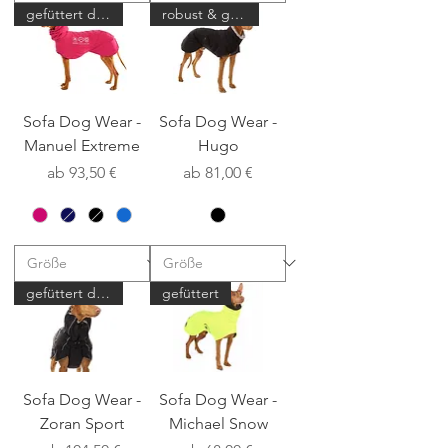
gefüttert durch Wind & Wetter
robust & gefüttert
Sofa Dog Wear -
Sofa Dog Wear -
Manuel Extreme
Hugo
Sale-Preis
Sale-Preis
ab
93,50 €
ab
81,00 €
gefüttert durch Wind & Wetter
gefüttert
Sofa Dog Wear -
Sofa Dog Wear -
Zoran Sport
Michael Snow