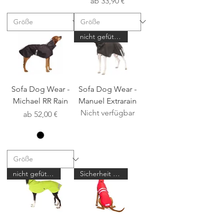
Sale-Preis
ab
33,90 €
nicht gefüttert
Sofa Dog Wear -
Sofa Dog Wear -
Michael RR Rain
Manuel Extrarain
Nicht verfügbar
Sale-Preis
ab
52,00 €
nicht gefüttert
Sicherheit für Sportler