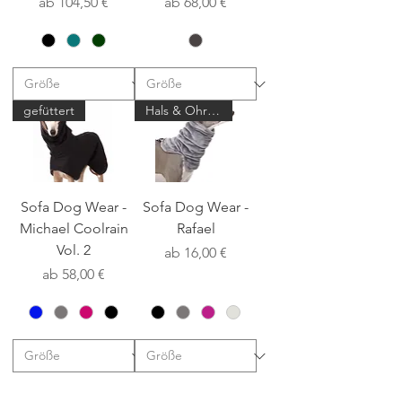
Sale-Preis
Sale-Preis
ab
104,50 €
ab
68,00 €
gefüttert
Hals & Ohren Schal
Sofa Dog Wear -
Sofa Dog Wear -
Michael Coolrain
Rafael
Vol. 2
Sale-Preis
ab
16,00 €
Sale-Preis
ab
58,00 €