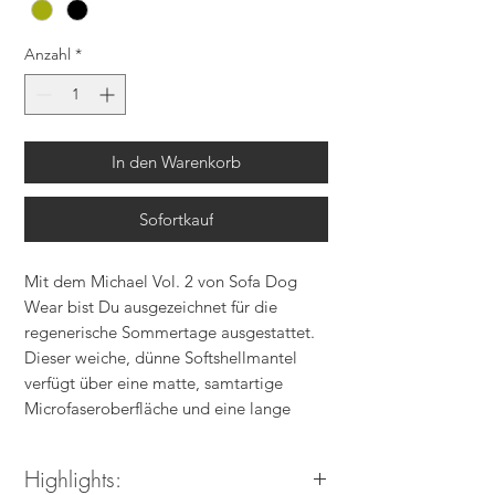
Anzahl
*
In den Warenkorb
Sofortkauf
Mit dem Michael Vol. 2 von Sofa Dog
Wear bist Du ausgezeichnet für die
regenerische Sommertage ausgestattet.
Dieser weiche, dünne Softshellmantel
verfügt über eine matte, samtartige
Microfaseroberfläche und eine lange
Kapuze, die mit einem Anleinloch
versehen ist. Die hintere Partie des
Highlights:
Mantels ist mit Reflektoren ausgestattet,