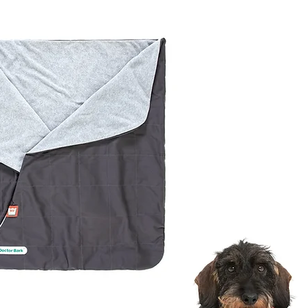
28,5 - 31,5
31,5 - 34,5
34,5 - 36,5
36,5 - 39,5
37 - 43
42 - 48
47 - 53
52 - 58
57 - 63
e das getragene Loch
Innenseite der Schnalle an