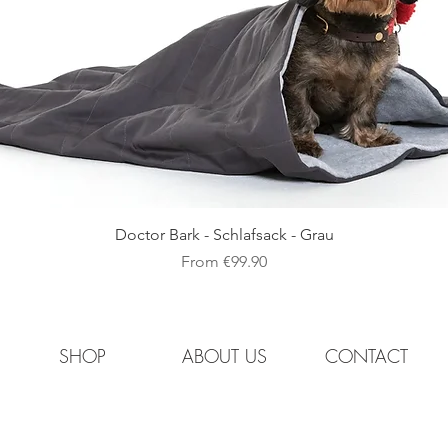
 vergleiche diese Länge mit der Maßangabe des Wunschbandes
Quick View
Doctor Bark - Schlafsack - Grau
Sale Price
From
€99.90
SHOP
ABOUT US
CONTACT