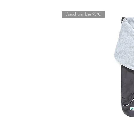
S
Waschbar bei 95°C
S/M
M
M/L
L
XL
2XL
3XL
4XL
MESSANLEITUNG:
Nimm ein gut passendes Halsband und such
Dann setzt Du das Maßband an der vorderen 