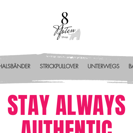
HALSBÄNDER
STRICKPULLOVER
UNTERWEGS
B
STAY ALWAYS
AUTHENTIC