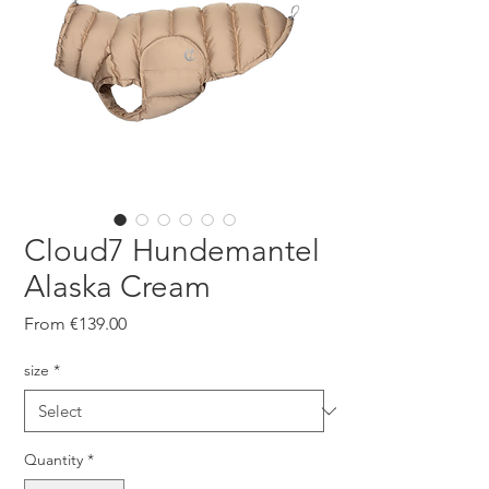
Cloud7 Hundemantel
Alaska Cream
Sale
From
€139.00
Price
size
*
Quantity
*