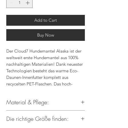
Add to Cart
Buy Now
Der Cloud7 Hundemantel Alaska ist der
weltweit erste Hundemantel aus 100%
nachhaltigen Materialien! Dank neuester
Technologien besteht das warme Eco-
Daunen-Innenfutter komplett aus
recycelten PET-Flaschen. Das hoch-
innovative Produkt samt
wasserabweisendem Oberstoff spendet
Material & Pflege:
zudem durchgängig Wärme, sodass Dein
Liebling auch an besonders kalten Tagen
Außenmaterial: 100%
ideal von frostigen Temperaturen isoliert
Die richtige Größe finden:
recyceltes Polyester
ist.
Wattierung: 100% recyceltes Polyester