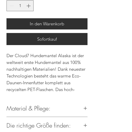
In den Warenkorb
Sofortkauf
Der Cloud7 Hundemantel Alaska ist der
weltweit erste Hundemantel aus 100%
nachhaltigen Materialien! Dank neuester
Technologien besteht das warme Eco-
Daunen-Innenfutter komplett aus
recycelten PET-Flaschen. Das hoch-
innovative Produkt samt
wasserabweisendem Oberstoff spendet
Material & Pflege:
zudem durchgängig Wärme, sodass Dein
Liebling auch an besonders kalten Tagen
Außenmaterial: 100%
ideal von frostigen Temperaturen isoliert
Die richtige Größe finden:
recyceltes Polyester
ist.