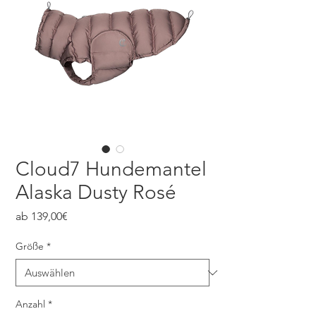
Cloud7 Hundemantel
Alaska Dusty Rosé
Sale-
ab
139,00€
Preis
Größe
*
Anzahl
*