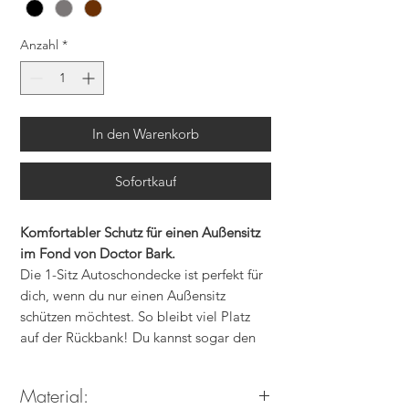
Anzahl
*
In den Warenkorb
Sofortkauf
Komfortabler Schutz für einen Außensitz
im Fond von Doctor Bark.
Die 1-Sitz Autoschondecke ist perfekt für
dich, wenn du nur einen Außensitz
schützen möchtest. So bleibt viel Platz
auf der Rückbank! Du kannst sogar den
geteilten Rücksitz umklappen, um mehr
Platz für Gepäck oder Einkäufe zu
Material:
schaffen. Dein Hund ist immer an deiner