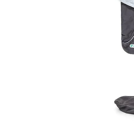
M
West 
Mops
L
Whipp
Frenc
XL
Vizsl
Retri
XXL
Rhod
Weim
Dalma
Gold
XXXL
Rottw
Dobe