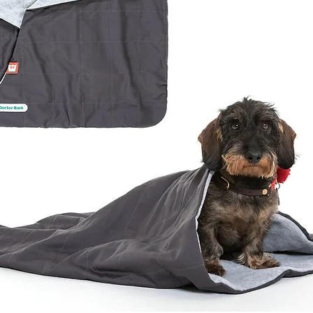
Highland Terrier,
8-12
, Frenchie
et, Beagle,
12-18
hie
a, Flat Coated
18 - 27
ever
27 - 36
esian Ridgeback,
eraner,
tiner,
en Retriever, Boxer
eiler, Ridgeback,
36 - 54
rman