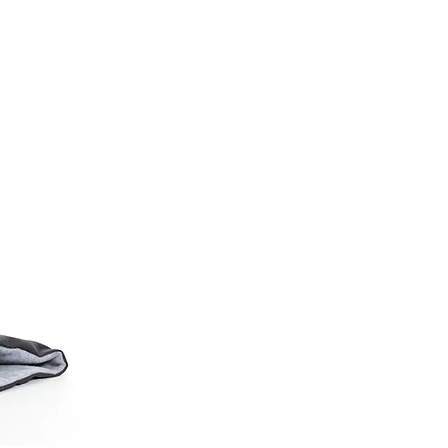
46-53
53-61
66-74
74-81
86-96,5