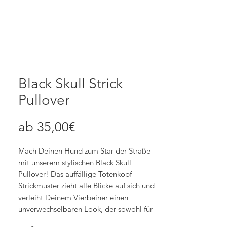
Black Skull Strick
Pullover
Sale-
ab
35,00€
Preis
Mach Deinen Hund zum Star der Straße
mit unserem stylischen Black Skull
Pullover! Das auffällige Totenkopf-
Strickmuster zieht alle Blicke auf sich und
verleiht Deinem Vierbeiner einen
unverwechselbaren Look, der sowohl für
Rüden als auch für Hündinnen ideal ist.