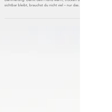
Herbst heißt: kühle Luft, nasse Wege, frühe
Dämmerung. Damit dein Hund warm, trocken und
sichtbar bleibt, brauchst du nicht viel – nur das
richtige Set-up. In diesem Guide erfährst du,
wann Hundemäntel sinnvoll sind, wann eine
Regenjacke reicht, wie Layering mit Jumpern
funktioniert, wie du die Größe korrekt misst und
wie ihr mit hygienischen Textilien entspannt durch
Matsch & Blätter kommt.